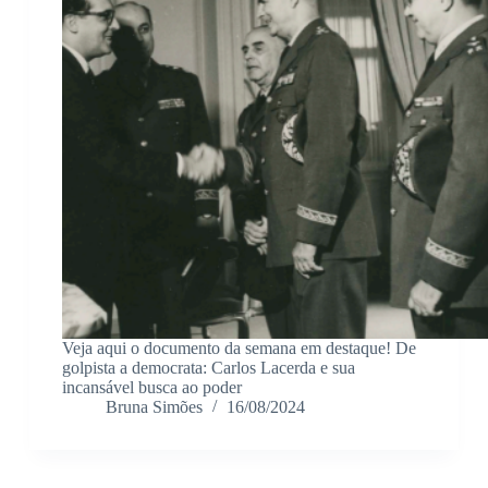
Necessário
Esses cookies
não são
opcionais. São
necessários
para o
funcionamento
do site.
Veja aqui o documento da semana em destaque! De
Estatísticas
golpista a democrata: Carlos Lacerda e sua
incansável busca ao poder
Para que
Bruna Simões
16/08/2024
possamos
melhorar a
funcionalidade
e a estrutura
do site, com