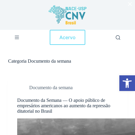
×
P
u
l
a
r
p
Acervo
a
r
a
o
c
Categoria
Documento da semana
o
n
Abrir a barra de ferramentas
t
e
ú
Documento da semana
d
o
Documento da Semana — O apoio público de
empresários americanos ao aumento da repressão
ditatorial no Brasil