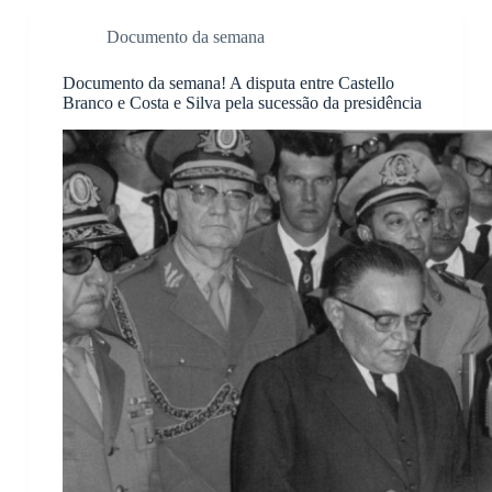
base em como
Documento da semana
o site é usado.
Documento da semana! A disputa entre Castello
Branco e Costa e Silva pela sucessão da presidência
Experiência
Para que o
nosso site
funcione o
melhor
possível
durante a sua
visita. Se você
recusar esses
cookies,
algumas
funcionalidades
desaparecerão
do site.
Marketing
Ao
compartilhar